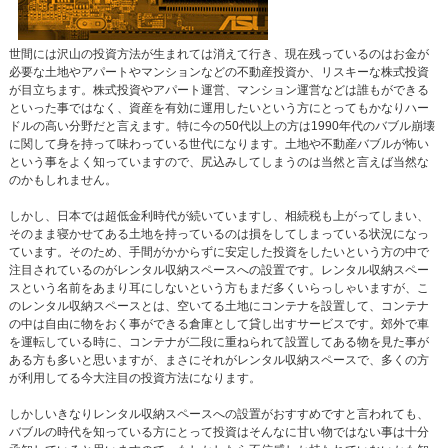
世間には沢山の投資方法が生まれては消えて行き、現在残っているのはお金が
必要な土地やアパートやマンションなどの不動産投資か、リスキーな株式投資
が目立ちます。株式投資やアパート運営、マンション運営などは誰もができる
といった事ではなく、資産を有効に運用したいという方にとってもかなりハー
ドルの高い分野だと言えます。特に今の50代以上の方は1990年代のバブル崩壊
に関して身を持って味わっている世代になります。土地や不動産バブルが怖い
という事をよく知っていますので、尻込みしてしまうのは当然と言えば当然な
のかもしれません。
しかし、日本では超低金利時代が続いていますし、相続税も上がってしまい、
そのまま寝かせてある土地を持っているのは損をしてしまっている状況になっ
ています。そのため、手間がかからずに安定した投資をしたいという方の中で
注目されているのがレンタル収納スペースへの設置です。レンタル収納スペー
スという名前をあまり耳にしないという方もまだ多くいらっしゃいますが、こ
のレンタル収納スペースとは、空いてる土地にコンテナを設置して、コンテナ
の中は自由に物をおく事ができる倉庫として貸し出すサービスです。郊外で車
を運転している時に、コンテナが二段に重ねられて設置してある物を見た事が
ある方も多いと思いますが、まさにそれがレンタル収納スペースで、多くの方
が利用してる今大注目の投資方法になります。
しかしいきなりレンタル収納スペースへの設置がおすすめですと言われても、
バブルの時代を知っている方にとって投資はそんなに甘い物ではない事は十分